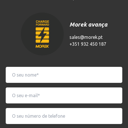
Morek avança
sales@morek.pt
+351 932 450 187
Your
Name
(Required)
Your
Email
(Required)
Phone
Number
(Required)