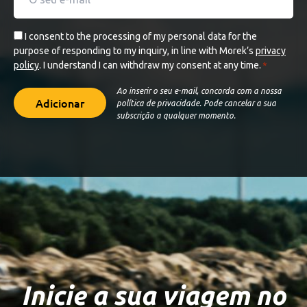
mail
*
Consent
I consent to the processing of my personal data for the
purpose of responding to my inquiry, in line with Morek’s
privacy
*
policy
. I understand I can withdraw my consent at any time.
*
Ao inserir o seu e-mail, concorda com a nossa
Adicionar
política de privacidade. Pode cancelar a sua
subscrição a qualquer momento.
Inicie a sua viagem no